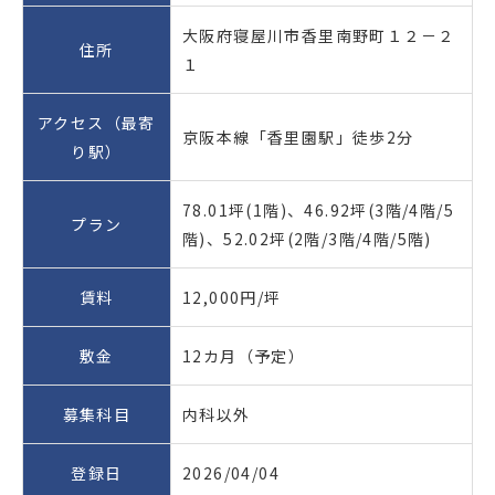
大阪府寝屋川市香里南野町１２－２
住所
１
アクセス（最寄
京阪本線「香里園駅」徒歩2分
り駅）
78.01坪(1階)、46.92坪(3階/4階/5
プラン
階)、52.02坪(2階/3階/4階/5階)
賃料
12,000円/坪
敷金
12カ月（予定）
募集科目
内科以外
登録日
2026/04/04