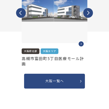
Previous
Next
大阪府北部
大阪エリア
大阪市
大
ン豊中本
高槻市富田町5丁目医療モール計
アカカベ
画
ント
大阪一覧へ