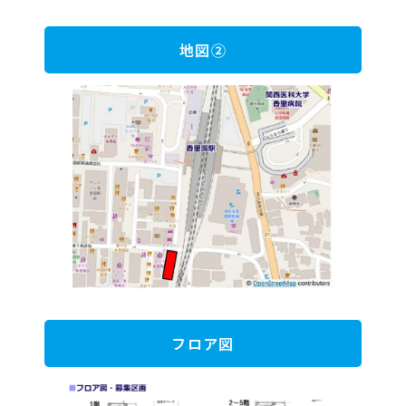
地図②
フロア図