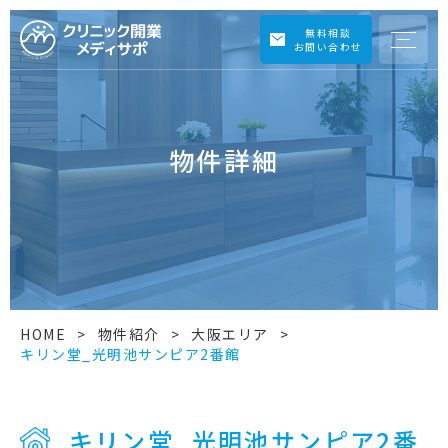
無料相談
お問い合わせ
物件詳細
HOME
>
物件紹介
>
大阪エリア
>
キリン堂_光明池サンピア2番館
キリン堂_光明池サンピア2番