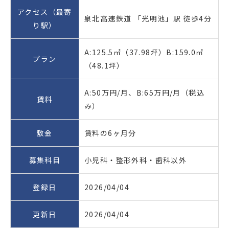
アクセス（最寄
泉北高速鉄道 「光明池」駅 徒歩4分
り駅）
A:125.5㎡（37.98坪）B:159.0㎡
プラン
（48.1坪）
A:50万円/月、B:65万円/月（税込
賃料
み）
敷金
賃料の6ヶ月分
募集科目
小児科・整形外科・歯科以外
登録日
2026/04/04
更新日
2026/04/04