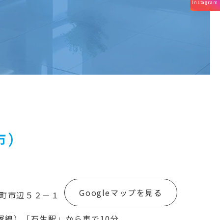
Instagram
市）
Googleマップを見る
町市辺５２－１
塚線）「石生駅」から車で10分