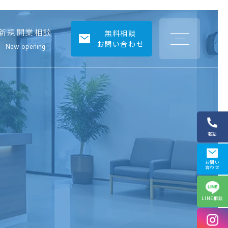
新規開業相談
コ
無料相談
ス
お問い合わせ
モ
New opening
ス
氷
上
店
（兵
庫
県
丹
波
市）
電話
お問い
合わせ
LINE相談