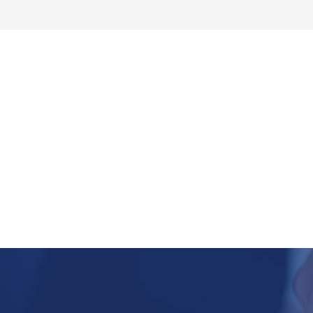
ア
その他兵庫県
兵庫エリア
その他兵庫県
磨町古宮
日生中央駅前ビル居抜きテ
ナント