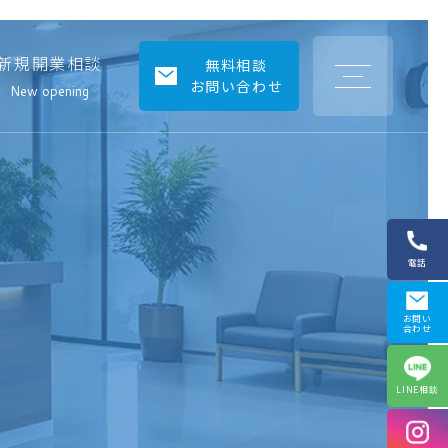
新規開業相談
日
無料相談
生
お問い合わせ
中
New opening
央
駅
前
ビ
ル
居
抜
き
テ
ナ
ン
電話
ト
お問い
合わせ
LINE相談