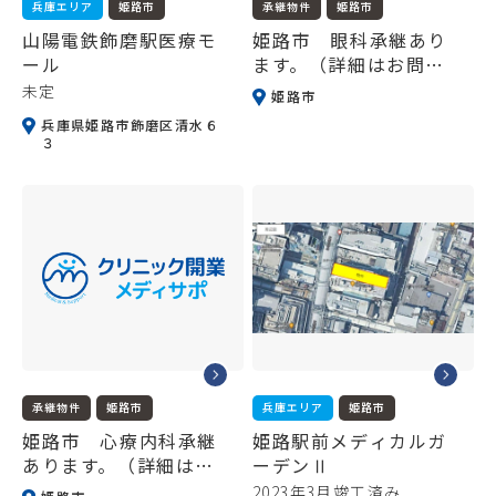
兵庫エリア
姫路市
承継物件
姫路市
山陽電鉄飾磨駅医療モ
姫路市 眼科承継あり
ール
ます。（詳細はお問い
合わせください）
未定
姫路市
兵庫県姫路市飾磨区清水６
３
承継物件
姫路市
兵庫エリア
姫路市
姫路市 心療内科承継
姫路駅前メディカルガ
あります。（詳細はお
ーデンⅡ
問い合わせください）
2023年3月竣工済み