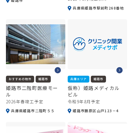
姫路市
兵庫県姫路市駅前町268番地
おすすめの物件
姫路市
兵庫エリア
姫路市
姫路市二階町医療モー
仮称）姫路メディカル
ル
ビル
2026年春竣工予定
令和9年8月予定
兵庫県姫路市二階町５５
姫路市勝原区山戸123－4