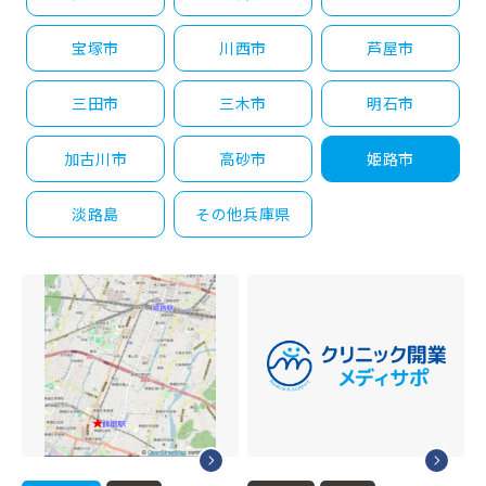
宝塚市
川西市
芦屋市
三田市
三木市
明石市
加古川市
高砂市
姫路市
淡路島
その他兵庫県