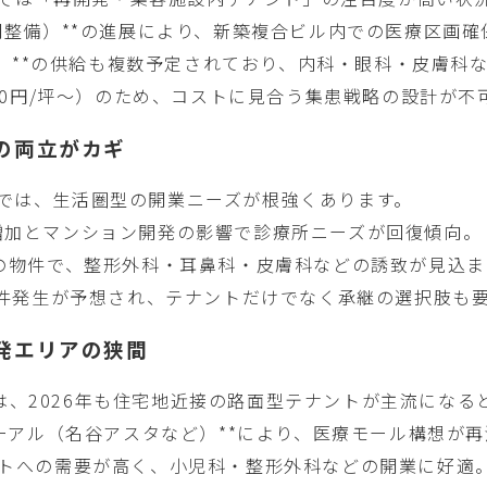
空間整備）**の進展により、新築複合ビル内での医療区画確
ール」**の供給も複数予定されており、内科・眼科・皮膚
000円/坪〜）のため、コストに見合う集患戦略の設計が不
性の両立がカギ
区では、生活圏型の開業ニーズが根強くあります。
増加とマンション開発の影響で診療所ニーズが回復傾向。
上の物件で、整形外科・耳鼻科・皮膚科などの誘致が見込ま
も数件発生が予想され、テナントだけでなく承継の選択肢も
開発エリアの狭間
、2026年も住宅地近接の路面型テナントが主流になる
ューアル（名谷アスタなど）**により、医療モール構想が
ントへの需要が高く、小児科・整形外科などの開業に好適