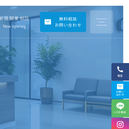
新規開業相談
【2026
無料相談
年
お問い合わせ
展
New opening
望】
神
戸
市
に
お
け
る
医
療
テ
電話
ナ
ン
ト
市
お問い
場
合わせ
の
最
新
動
LINE相談
向