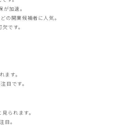
保が加速。
科などの開業候補者に人気。
可欠です。
れます。
要注目です。
と見られます。
再注目。
。