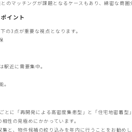
態とのマッチングが課題となるケースもあり、綿密な商圏
のポイント
下の3点が重要な視点となります。
保
科は駅近に需要集中。
能。
アごとに「再開発による高密度集患型」と「住宅地密着型
の相性の見極めにかかっています。
収集と、物件候補の絞り込みを年内に行うことをお勧めし