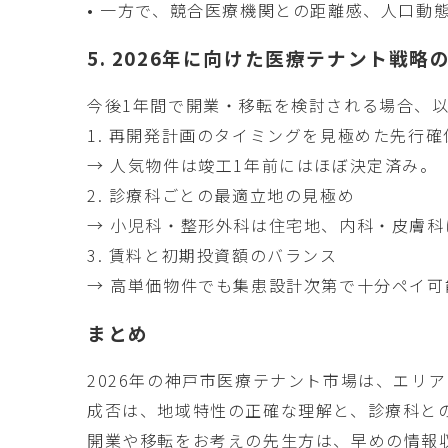
• 一方で、競合医療機関との距離感、人口動
5. 2026年に向けた医療テナント戦略
今後1年間で開業・移転を検討される場合、以
1. 再開発計画のタイミングを見極めた先行確
→ 人気物件は竣工1年前にはほぼ決定済み。
2. 診療科ごとの最適立地の見極め
→ 小児科・整形外科は住宅地、内科・皮膚
3. 賃料と初期投資額のバランス
→ 高単価物件でも集患設計次第で十分ペイ可
まとめ
2026年の神戸市医療テナント市場は、エリ
成否は、地域特性の正確な理解と、診療科と
開業や移転をお考えの先生方は、早めの情報