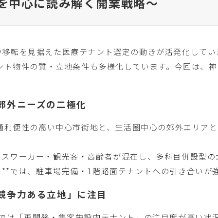
を中心に読み解く開業戦略～
開業や移転を見据えた医療テナント選定の動きが活発化して
ト物件の質・立地条件も多様化しています。今回は、神戸
と郊外ニーズの二極化
通利便性の高い中心市街地と、生活圏中心の郊外エリアと
オフィスワーカー・観光客・高齢者が混在し、多科目併設型
）**では、駐車場完備・1階路面テナントへの引き合いが
「競争力ある立地」に注目
**では「再開発・集客施設内テナント」の注目度が高い状