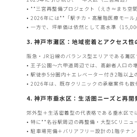
• **三宮再整備プロジェクト（えき≈まち
• 2026年には**「駅チカ・高層階医療モ
• 一方で、坪単価は依然として高水準（15,
3. 神戸市灘区：地域密着とアクセス
阪急・JR沿線のバランス型エリアである灘
• 王子公園〜六甲道周辺では、高齢者人口の
• 駅徒歩5分圏内＋エレベーター付き2階以
• 2026年は、既存クリニックの承継案件
4. 神戸市垂水区：生活圏ニーズと再
郊外型＋生活密着型の代表格である垂水区では
• 特に**名谷駅周辺の再整備・大型SCリニ
• 駐車場完備＋バリアフリー設計の1階テナ