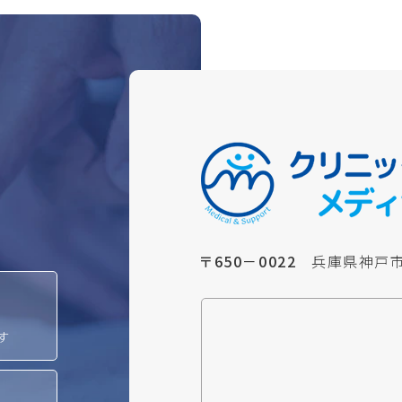
〒650－0022
兵庫県神戸市
す