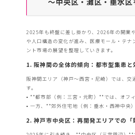
～中央区・灘区・垂水区
2025年も終盤に差し掛かり、2026年の
や人口構造の変化が進み、医療モール・テナン
ント市場の展望を整理していきます。
1. 阪神間の全体的傾向：都市型集患
阪神間エリア（神戸〜西宮・尼崎）では、交
す。
• **都市部（例：三宮・元町）**では、
• 一方、**郊外住宅地（例：垂水・西神中央
2. 神戸市中央区：再開発エリアでの
2025年に引き続き、**中央区（三宮周辺）